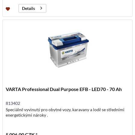
Details
VARTA Professional Dual Purpose EFB - LED70 - 70 Ah
813402
Speciálně vyvinutý pro obytné vozy, karavany a lodě se středními
energetickými nároky .
5 006,00 CZK *