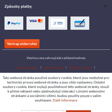
Způsoby platby
Vertrag widerrufen
Všechny ceny zahrnují daň z přidané hodnoty
Download area
Händlersuche
Händler werden
Katalogy ke stažení
Kontakt
Jobs
Standorte
Tato webová stránka používá soubory cookie, které jsou nezbytné pro
technický provoz webové stránky a jsou vždy nastaveny. Ostatní
soubory cookie, které zvyšují použitelnost této webové stránky, slouží
k přímé reklamě nebo zjednodušují interakci s jinými webovými
stránkami a sociálními sítěmi, budou použity pouze s vaším
souhlasem.
Další informace