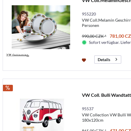
VW Coll.MelaminGesch
955220
VW Coll.Melamin Geschirrse
Personen
781,00 CZ
990,00 CZK *
Sofort verfügbar. Liefer
Details
VW Coll. Bulli Wandtat
95537
VW Collection VW Bulli Wa
180x120cm
471,00 CZ
865,00 CZK *