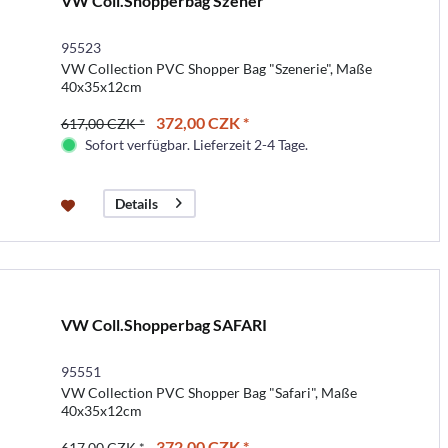
VW Coll.Shopperbag Szener
95523
VW Collection PVC Shopper Bag "Szenerie", Maße
40x35x12cm
372,00 CZK *
617,00 CZK *
Sofort verfügbar. Lieferzeit 2-4 Tage.
Details
VW Coll.Shopperbag SAFARI
95551
VW Collection PVC Shopper Bag "Safari", Maße
40x35x12cm
372,00 CZK *
617,00 CZK *