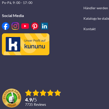
Po-Pá, 9: 00 - 17: 00
Händler werden
Social Media
Katalogy ke staž
Kontakt
4.9
/
5
7735
reviews