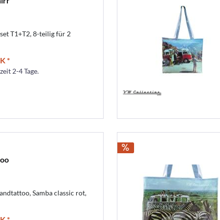
irr
t T1+T2, 8-teilig für 2
K *
zeit 2-4 Tage.
too
ndtattoo, Samba classic rot,
K *