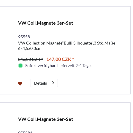
VW Coll.Magnete 3er-Set
95558
VW Collection Magnete"Bulli Silhouette",3 Stk.,Maße
6x4,5x0,3cm
147,00 CZK *
246,00 CZK *
Sofort verfügbar. Lieferzeit 2-4 Tage.
Details
VW Coll.Magnete 3er-Set
955581