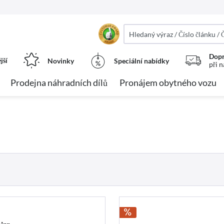
Dopr
jší
Novinky
Speciální nabídky
při 
Prodejna náhradních dílů
Pronájem obytného vozu