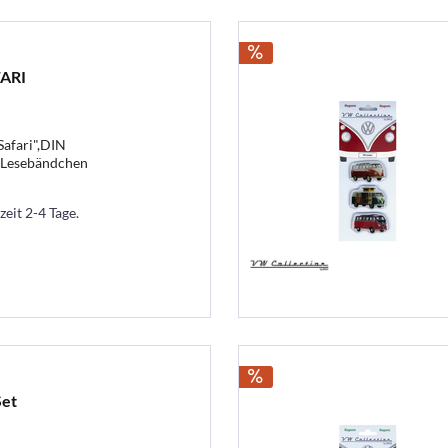
FARI
afari",DIN
Lesebändchen
zeit 2-4 Tage.
Set