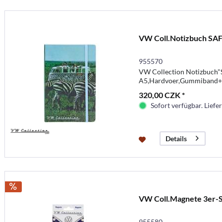
VW Coll.Notizbuch SA
955570
VW Collection Notizbuch"S
A5,Hardvoer,Gummiband+
320,00 CZK *
Sofort verfügbar. Liefer
Details
VW Coll.Magnete 3er-
955580