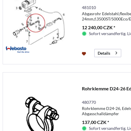
481010
Abgasrohr Edelstahl,flexibe
24mm,f.3500ST/5000Eco/E
12 240,00 CZK *
Sofort versandfertig. Li
Details
Rohrklemme D24-26 Ede
480770
Rohrklemme D24-26, Edels
Abgasschalldämpfer
137,00 CZK *
Sofort versandfertig. Li