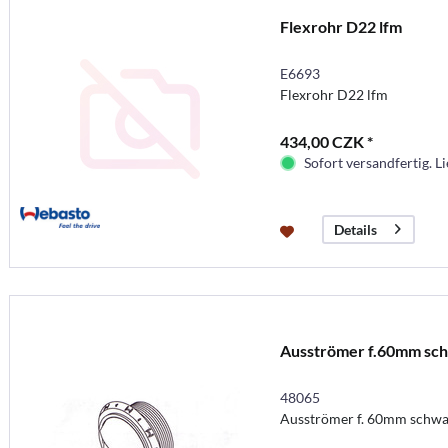
Flexrohr D22 lfm
E6693
Flexrohr D22 lfm
434,00 CZK *
Sofort versandfertig. Li
Details
Ausströmer f.60mm sc
48065
Ausströmer f. 60mm schwa