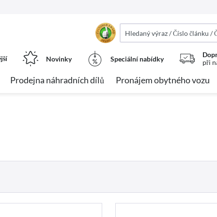
Dopr
jší
Novinky
Speciální nabídky
při 
Prodejna náhradních dílů
Pronájem obytného vozu