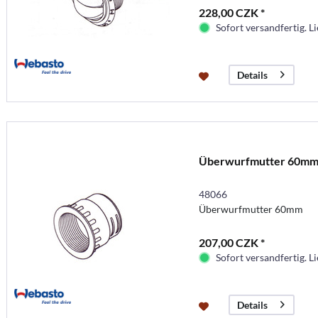
228,00 CZK *
Sofort versandfertig. Li
Details
Überwurfmutter 60m
48066
Überwurfmutter 60mm
207,00 CZK *
Sofort versandfertig. Li
Details