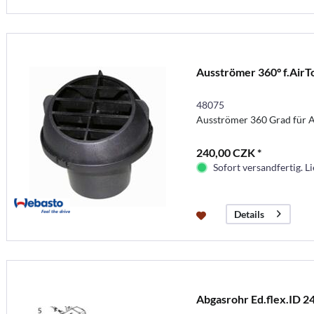
Ausströmer 360° f.AirT
48075
Ausströmer 360 Grad für 
240,00 CZK *
Sofort versandfertig. Li
Details
Abgasrohr Ed.flex.ID 