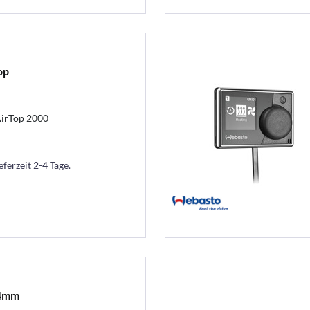
op
AirTop 2000
eferzeit 2-4 Tage.
24mm