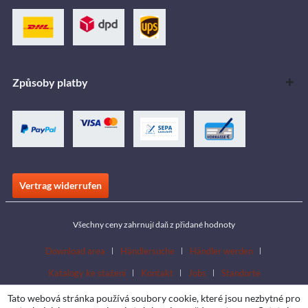
Způsoby platby
Vertrag widerrufen
Všechny ceny zahrnují daň z přidané hodnoty
Download area
Händlersuche
Händler werden
Katalogy ke stažení
Kontakt
Jobs
Standorte
Tato webová stránka používá soubory cookie, které jsou nezbytné pro