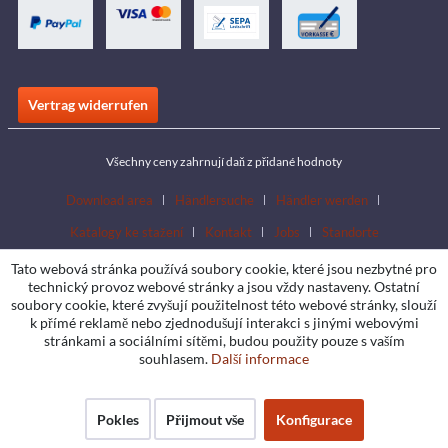
Vertrag widerrufen
Všechny ceny zahrnují daň z přidané hodnoty
Download area
Händlersuche
Händler werden
Katalogy ke stažení
Kontakt
Jobs
Standorte
Tato webová stránka používá soubory cookie, které jsou nezbytné pro
technický provoz webové stránky a jsou vždy nastaveny. Ostatní
soubory cookie, které zvyšují použitelnost této webové stránky, slouží
k přímé reklamě nebo zjednodušují interakci s jinými webovými
stránkami a sociálními sítěmi, budou použity pouze s vaším
souhlasem.
Další informace
Pokles
Přijmout vše
Konfigurace