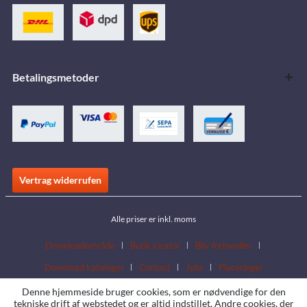
Betalingsmetoder
Vertrag widerrufen
Alle priser er inkl. moms
Downloadområde
Butik locator
Bliv forhandler
Download kataloger
Contact
Jobs
Placeringer
Denne hjemmeside bruger cookies, som er nødvendige for den
tekniske drift af webstedet og er altid indstillet. Andre cookies, der