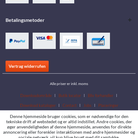
Betalingsmetoder
Vertrag widerrufen
Alle priser er inkl. moms
Downloadområde
Butik locator
Bliv forhandler
Download kataloger
Contact
Jobs
Placeringer
Denne hjemmeside bruger cookies, som er nødvendige for den
tekniske drift af webstedet og er altid indstillet. Andre cookies, der
øger anvendeligheden af denne hjemmeside, anvendes for direkte
annoncering eller forenkler interaktionen med andre hjemmesider og
sociale netværk, vil kun blive brugt med dit samtykke.