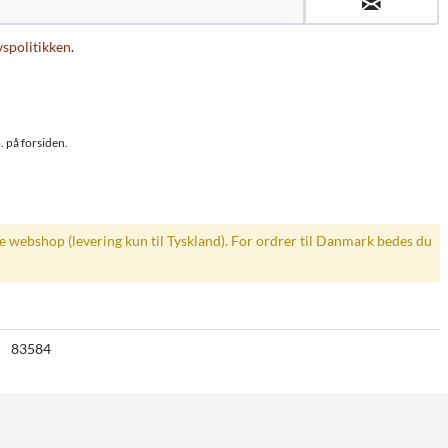
vspolitikken
.
. på forsiden.
ke webshop (levering kun til Tyskland). For ordrer til Danmark bedes du
83584