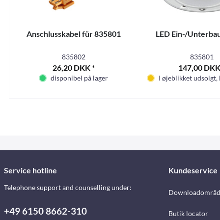
Anschlusskabel für 835801
LED Ein-/Unterba
835802
835801
26,20 DKK *
147,00 DKK
disponibel på lager
I øjeblikket udsolgt,
Service hotline
Kundeservice
Telephone support and counselling under:
Downloadområd
+49 6150 8662-310
Butik locator