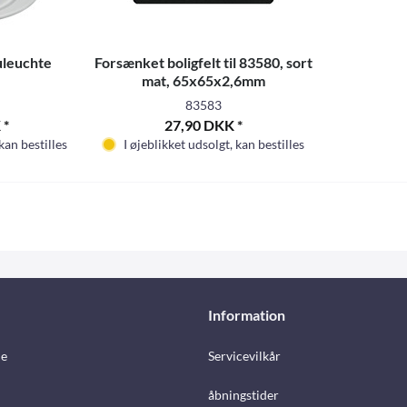
uleuchte
Forsænket boligfelt til 83580, sort
mat, 65x65x2,6mm
83583
 *
27,90 DKK *
 kan bestilles
I øjeblikket udsolgt, kan bestilles
Information
e
Servicevilkår
åbningstider