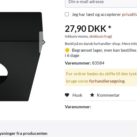
Jeg har læst og accepterer
privatli
27,90 DKK *
Inklusiv moms,
eksklusiv fragt
Bestil på en dansk forhandler-shop. Mere info
Begrænset lager, men kan bestilles
i 6 dage
Varenummer:
83584
For ordrer bedes du skifte til den tys
bruge vores
forhandlersøgning
.
Husk
Kommentar
Varenummer:
ysninger fra producenten