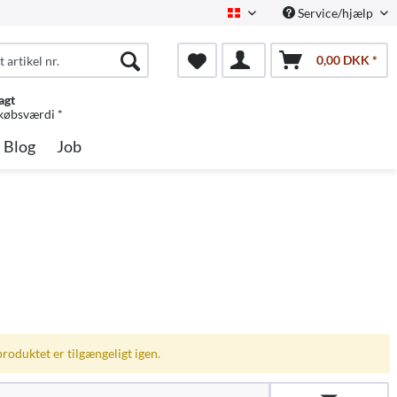
Service/hjælp
Dansk
0,00 DKK *
agt
 købsværdi *
Blog
Job
produktet er tilgængeligt igen.