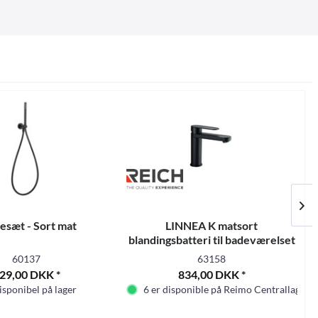
esæt - Sort mat
LINNEA K matsort
blandingsbatteri til badeværelset
60137
63158
29,00 DKK *
834,00 DKK *
isponibel på lager
6 er disponible på Reimo Centrallager