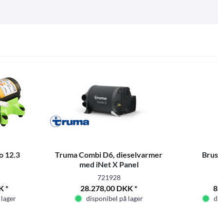
o 12.3
Truma Combi D6, dieselvarmer
Brus
med iNet X Panel
721928
K *
28.278,00 DKK *
8
 lager
disponibel på lager
d