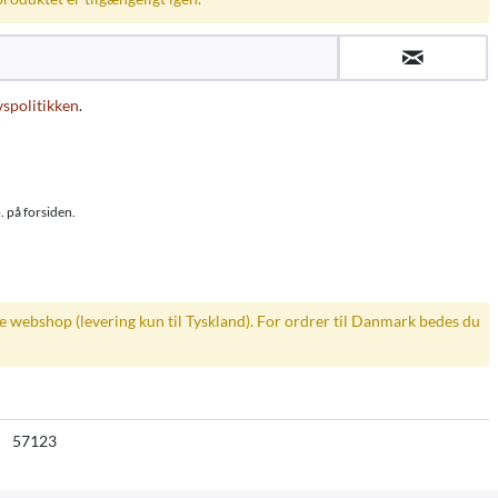
vspolitikken
.
. på forsiden.
ke webshop (levering kun til Tyskland). For ordrer til Danmark bedes du
57123