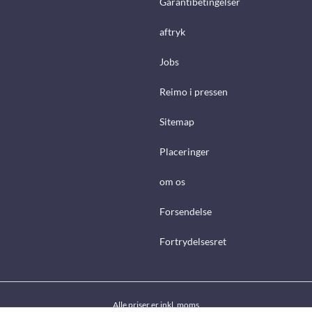
Garantibetingelser
aftryk
Jobs
Reimo i pressen
Sitemap
Placeringer
om os
Forsendelse
Fortrydelsesret
Alle priser er inkl. moms