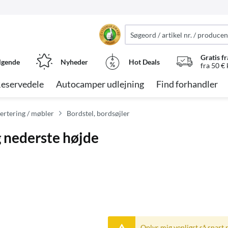
Gratis fr
lgende
Nyheder
Hot Deals
fra 50 €
eservedele
Autocamper udlejning
Find forhandler
rtering / møbler
Bordstel, bordsøjler
g nederste højde
Oplys mig venligst så snart 