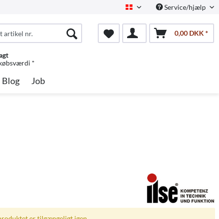
Service/hjælp
Dansk
0,00 DKK *
agt
 købsværdi *
Blog
Job
produktet er tilgængeligt igen.