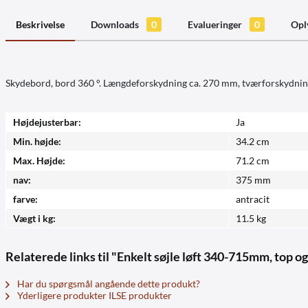
Beskrivelse
Downloads
0
Evalueringer
0
Opl
Skydebord, bord 360 °. Længdeforskydning ca. 270 mm, tværforskydning
Højdejusterbar:
Ja
Min. højde:
34.2 cm
Max. Højde:
71.2 cm
nav:
375 mm
farve:
antracit
Vægt i kg:
11.5 kg
Relaterede links til "Enkelt søjle løft 340-715mm, top o
Har du spørgsmål angående dette produkt?
Yderligere produkter ILSE produkter