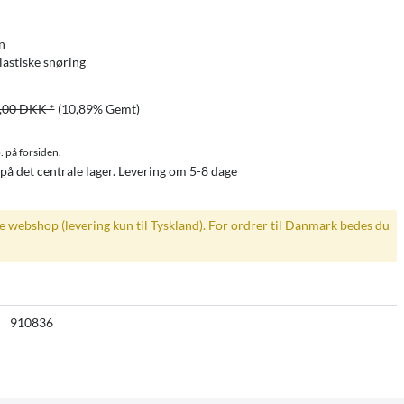
n
lastiske snøring
,00 DKK *
(10,89% Gemt)
. på forsiden.
på det centrale lager. Levering om 5-8 dage
ke webshop (levering kun til Tyskland). For ordrer til Danmark bedes du
910836