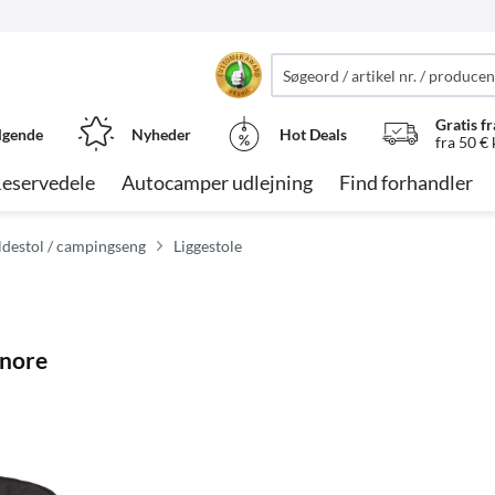
Gratis fr
lgende
Nyheder
Hot Deals
fra 50 €
eservedele
Autocamper udlejning
Find forhandler
ldestol / campingseng
Liggestole
snore