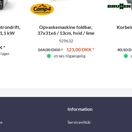
trondrift,
Opvaskemaskine foldbar,
Korbein
, 1,1 kW
37x31x6 / 13cm, hvid / lime
929632
K *
121,00 DKK *
164,00 DKK *
40,10 D
 lager
straks tilgængelig
Information
e
Servicevilkår