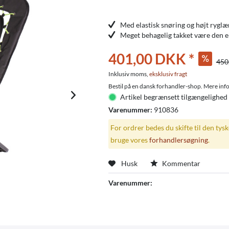
Med elastisk snøring og højt ryglæ
Meget behagelig takket være den e
401,00 DKK *
450
Inklusiv moms,
eksklusiv fragt
Bestil på en dansk forhandler-shop. Mere info
Artikel begrænsett tilgængelighed 
Varenummer:
910836
For ordrer bedes du skifte til den tys
bruge vores
forhandlersøgning
.
Husk
Kommentar
Varenummer: