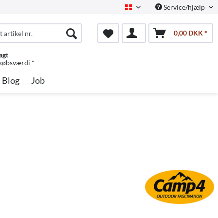
Service/hjælp
Dansk
0,00 DKK *
agt
 købsværdi *
Blog
Job