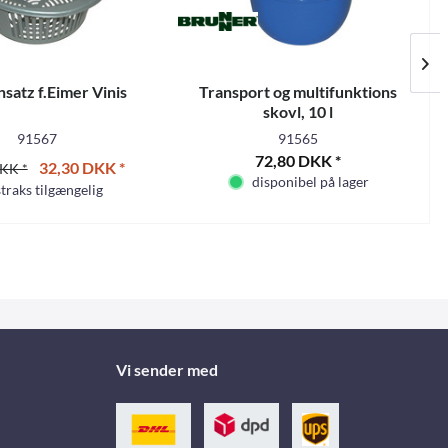
satz f.Eimer Vinis
Transport og multifunktions
skovl, 10 l
91567
91565
72,80 DKK *
32,30 DKK *
KK *
disponibel på lager
straks tilgængelig
Vi sender med