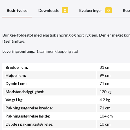
Beskrivelse
Downloads
0
Evalueringer
0
Res
Bungee-foldestol med elastisk snøring og højt ryglæn. Den er meget komf
låsehåndtag.
Leveringsomfang::
1 sammenklappelig stol
Bredde i cm:
81 cm
Højde i cm:
99 cm
Dybde i cm:
71 cm
Modstandsdygtighed:
120 kg
Vægt i kg:
4.2 kg
Pakningsstørrelse bredde:
71 cm
Pakningsstørrelse højde:
104 cm
Dybde i pakningsstørrelse:
10 cm