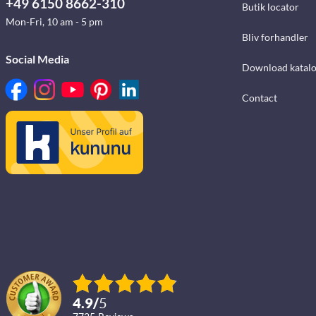
+49 6150 8662-310
Butik locator
Mon-Fri, 10 am - 5 pm
Bliv forhandler
Social Media
Download katalo
Contact
4.9
/
5