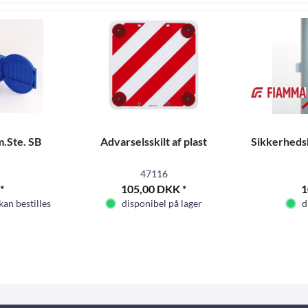
.Ste. SB
Advarselsskilt af plast
Sikkerheds
47116
*
105,00 DKK *
1
 kan bestilles
disponibel på lager
d