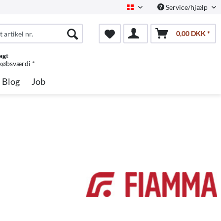
Service/hjælp
Dansk
0,00 DKK *
agt
 købsværdi *
Blog
Job