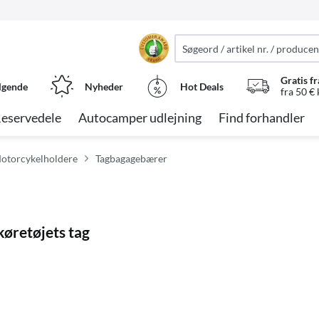
Gratis fr
lgende
Nyheder
Hot Deals
fra 50 €
eservedele
Autocamper udlejning
Find forhandler
Motorcykelholdere
Tagbagagebærer
køretøjets tag