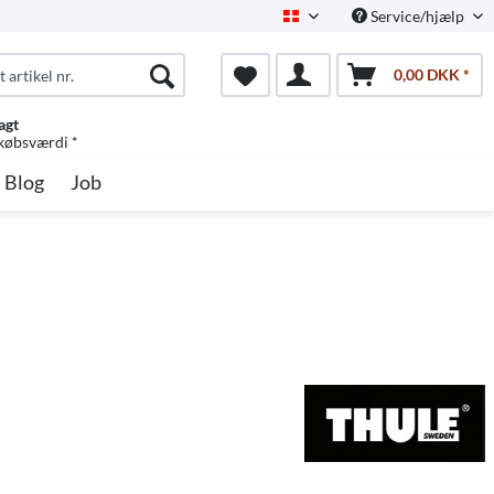
Service/hjælp
Dansk
0,00 DKK *
agt
 købsværdi *
Blog
Job