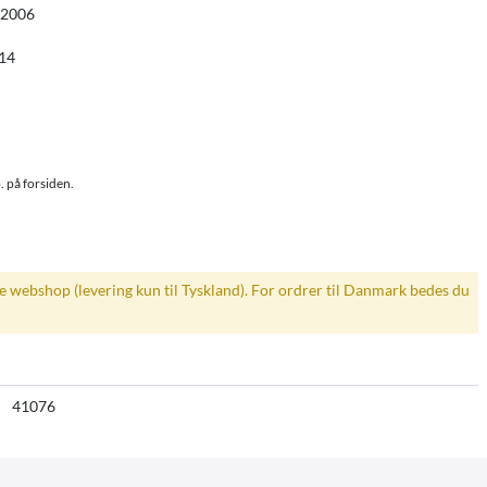
 2006
014
. på forsiden.
ke webshop (levering kun til Tyskland). For ordrer til Danmark bedes du
41076