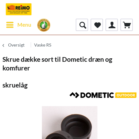
Menu
Oversigt
Vaske RS
Skrue dække sort til Dometic dræn og
komfurer
skruelåg