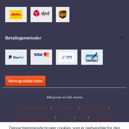
Betalingsmetoder
Vertrag widerrufen
Alle priser er inkl. moms
Downloadområde
Butik locator
Bliv forhandler
Download kataloger
Contact
Jobs
Placeringer
Denne hjemmeside bruger cookies, som er nødvendige for den