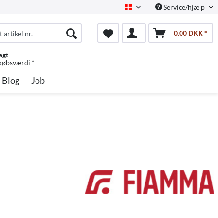
Service/hjælp
Dansk
0,00 DKK *
agt
 købsværdi *
Blog
Job