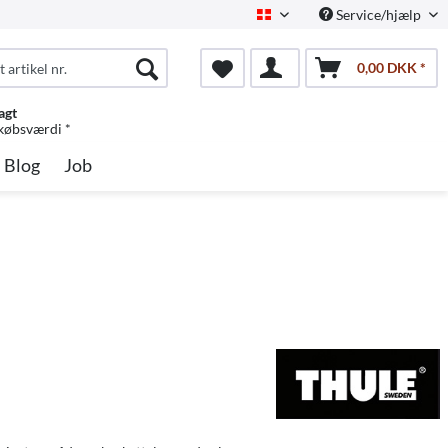
Service/hjælp
Dansk
0,00 DKK *
agt
 købsværdi *
Blog
Job