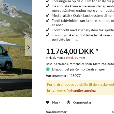
Forlængelse op til 2,50 m for et større
De robuste knækarme anvender spændings
men også giver endnu mere vindmodst
Med praktisk Quick Lock-system til nem
Fordi faldvinklen kan justeres som du ø
er åben
Frontprofil med afløbssystem for spild
Hvis du ønsker at holde keder-skinnen fr
perfekte løsning.
11.764,00 DKK *
Inklusiv moms,
eksklusiv fragt
Bestil på en dansk forhandler-shop. Mere info. på f
Disponibel på Reimo Centrallager
Varenummer:
428077
For ordrer bedes du skifte til den tyske we
bruge vores
forhandlersøgning
.
Husk
Kommentar
Varenummer:
4