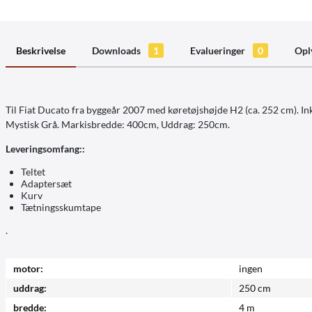
Beskrivelse
Downloads
1
Evalueringer
0
Opl
Til Fiat Ducato fra byggeår 2007 med køretøjshøjde H2 (ca. 252 cm). Ink
Mystisk Grå. Markisbredde: 400cm, Uddrag: 250cm.
Leveringsomfang::
Teltet
Adaptersæt
Kurv
Tætningsskumtape
.
motor:
ingen
uddrag:
250 cm
bredde:
4 m