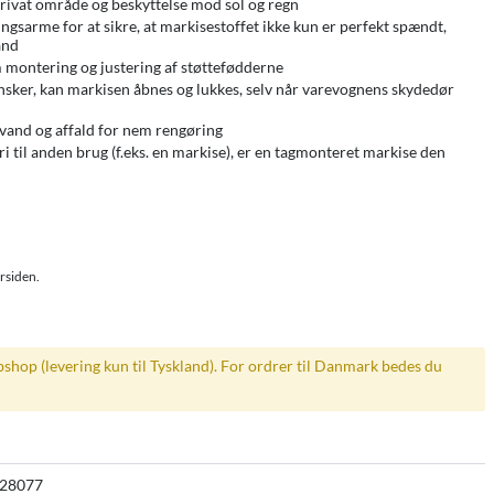
 privat område og beskyttelse mod sol og regn
arme for at sikre, at markisestoffet ikke kun er perfekt spændt,
and
 montering og justering af støttefødderne
nsker, kan markisen åbnes og lukkes, selv når varevognens skydedør
evand og affald for nem rengøring
i til anden brug (f.eks. en markise), er en tagmonteret markise den
orsiden.
bshop (levering kun til Tyskland). For ordrer til Danmark bedes du
28077