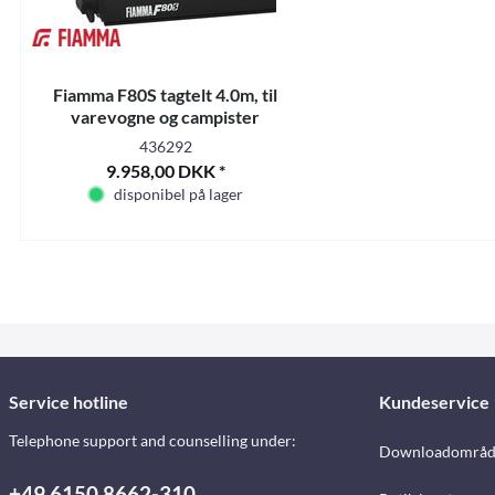
Fiamma F80S tagtelt 4.0m, til
varevogne og campister
436292
9.958,00 DKK *
disponibel på lager
Service hotline
Kundeservice
Telephone support and counselling under:
Downloadområd
+49 6150 8662-310