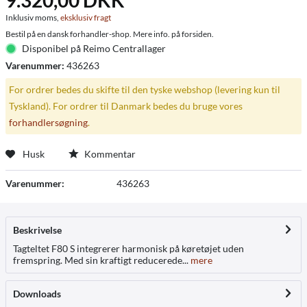
9.320,00 DKK *
Inklusiv moms,
eksklusiv fragt
Bestil på en dansk forhandler-shop. Mere info. på forsiden.
Disponibel på Reimo Centrallager
Varenummer:
436263
For ordrer bedes du skifte til den tyske webshop (levering kun til
Tyskland). For ordrer til Danmark bedes du bruge vores
forhandlersøgning
.
Husk
Kommentar
Varenummer:
436263
Beskrivelse
Tagteltet F80 S integrerer harmonisk på køretøjet uden
fremspring. Med sin kraftigt reducerede...
mere
Downloads