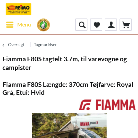
Menu
Oversigt
Tagmarkiser
Fiamma F80S tagtelt 3.7m, til varevogne og
campister
Fiamma F80S Længde: 370cm Tøjfarve: Royal
Grå, Etui: Hvid