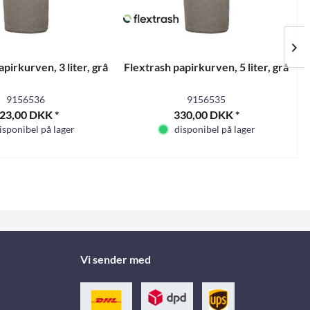
pirkurven, 3 liter, grå
Flextrash papirkurven, 5 liter, grå
F
9156536
9156535
23,00 DKK *
330,00 DKK *
isponibel på lager
disponibel på lager
Vi sender med