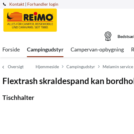
Kontakt
|
Forhandler login
Bedstsæ
Forside
Campingudstyr
Campervan-opbygning
R
Oversigt
Hjemmeside
Campingudstyr
Melamin service 
Flextrash skraldespand kan bordholde
Tischhalter