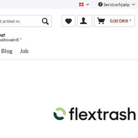
Service/hjælp
Dansk
0,00 DKK *
agt
 købsværdi *
Blog
Job