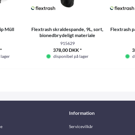
ip Müll
Flextrash skraldespande, 9L, sort,
Flextrash pa
bionedbrydeligt materiale
915629
*
378,00 DKK *
3
 lager
disponibel på lager
d
Information
e
Servicevilkår