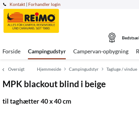
Kontakt
|
Forhandler login
Bedstsæ
Forside
Campingudstyr
Campervan-opbygning
R
Oversigt
Hjemmeside
Campingudstyr
Tagluge / vindue
MPK blackout blind i beige
til taghætter 40 x 40 cm