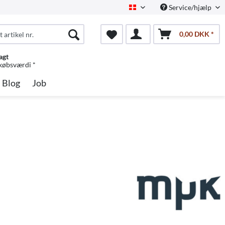
Service/hjælp
Dansk
0,00 DKK *
agt
 købsværdi *
Blog
Job