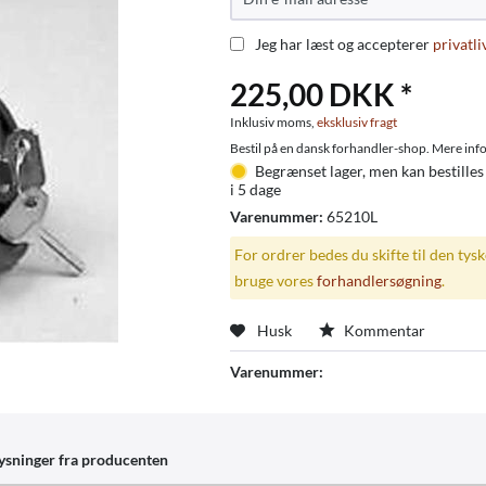
Jeg har læst og accepterer
privatli
225,00 DKK *
Inklusiv moms,
eksklusiv fragt
Bestil på en dansk forhandler-shop. Mere info
Begrænset lager, men kan bestilles
i 5 dage
Varenummer:
65210L
For ordrer bedes du skifte til den tys
bruge vores
forhandlersøgning
.
Husk
Kommentar
Varenummer:
ysninger fra producenten