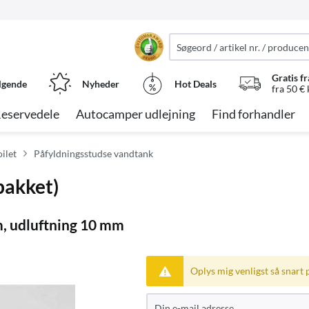
Gratis fr
lgende
Nyheder
Hot Deals
fra 50 €
eservedele
Autocamper udlejning
Find forhandler
oilet
Påfyldningsstudse vandtank
pakket)
, udluftning 10 mm
Oplys mig venligst så snart 