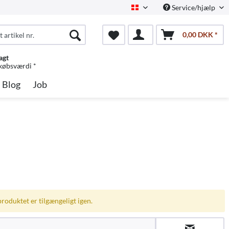
Service/hjælp
Dansk
0,00 DKK *
agt
 købsværdi *
Blog
Job
produktet er tilgængeligt igen.