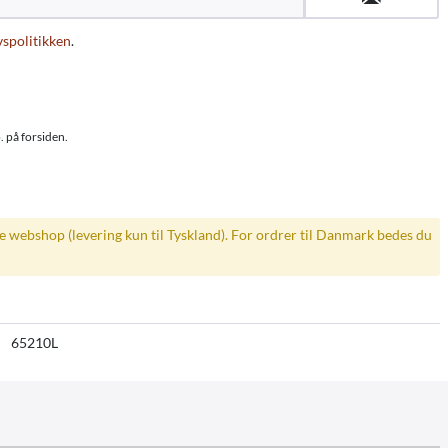
vspolitikken
.
. på forsiden.
ke webshop (levering kun til Tyskland). For ordrer til Danmark bedes du
65210L