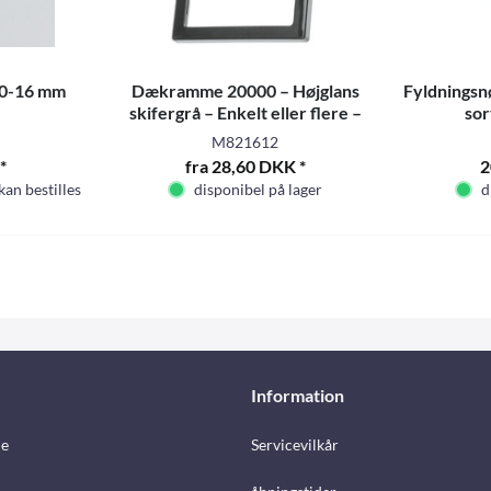
10-16 mm
Dækramme 20000 – Højglans
Fyldningsn
skifergrå – Enkelt eller flere –
sor
Selvbetjeningsemballage og løs -
M821612
*
fra 28,60 DKK *
2
 kan bestilles
disponibel på lager
d
Information
e
Servicevilkår