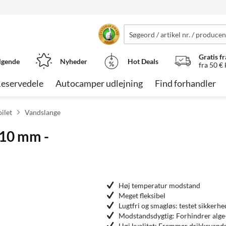
Gratis fr
lgende
Nyheder
Hot Deals
fra 50 €
eservedele
Autocamper udlejning
Find forhandler
oilet
Vandslange
 10 mm -
Høj temperatur modstand
Meget fleksibel
Lugtfri og smagløs: testet sikkerhe
Modstandsdygtig: Forhindrer alge
Høj kvalitet: Fremmer drikkevands