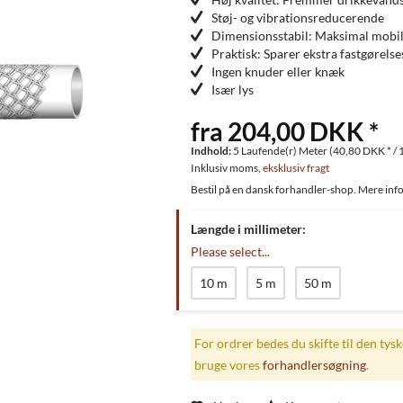
Støj- og vibrationsreducerende
Dimensionsstabil: Maksimal mobili
Praktisk: Sparer ekstra fastgørelses
Ingen knuder eller knæk
Især lys
fra 204,00 DKK *
Indhold:
5 Laufende(r) Meter (40,80 DKK * / 
Inklusiv moms,
eksklusiv fragt
Bestil på en dansk forhandler-shop. Mere info
Længde i millimeter:
Please select...
10 m
5 m
50 m
For ordrer bedes du skifte til den tys
bruge vores
forhandlersøgning
.