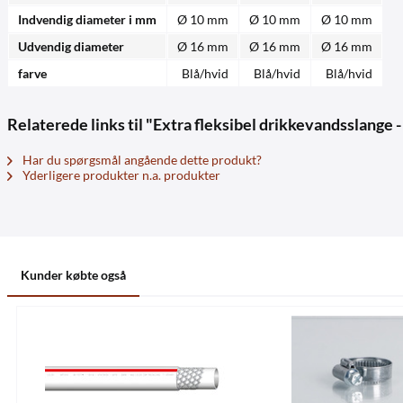
Indvendig diameter i mm
Ø 10 mm
Ø 10 mm
Ø 10 mm
Udvendig diameter
Ø 16 mm
Ø 16 mm
Ø 16 mm
farve
Blå/hvid
Blå/hvid
Blå/hvid
Relaterede links til "Extra fleksibel drikkevandsslange -
Har du spørgsmål angående dette produkt?
Yderligere produkter n.a. produkter
Kunder købte også