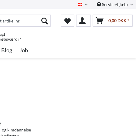
Service/hjælp
Dansk
0,00 DKK *
agt
 købsværdi *
Blog
Job
d
- og kimdannelse
kvaliteten