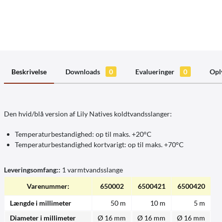
Beskrivelse
Downloads
0
Evalueringer
0
Opl
Den hvid/blå version af Lily Natives koldtvandsslanger:
Temperaturbestandighed: op til maks. +20°C
Temperaturbestandighed kortvarigt: op til maks. +70°C
Leveringsomfang::
1 varmtvandsslange
Varenummer:
650002
6500421
6500420
Længde i millimeter
50 m
10 m
5 m
Diameter i millimeter
Ø 16 mm
Ø 16 mm
Ø 16 mm