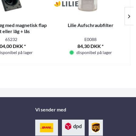
øg med magnetisk flap
Lilie Aufschraubfilter
t eller låg + lås
65232
E0088
04,00 DKK *
84,30 DKK *
isponibel på lager
disponibel på lager
Vi sender med