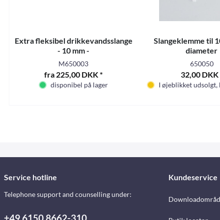
Extra fleksibel drikkevandsslange
Slangeklemme til 
- 10 mm -
diameter
M650003
650050
fra 225,00 DKK *
32,00 DKK 
disponibel på lager
I øjeblikket udsolgt,
Service hotline
Kundeservice
Telephone support and counselling under:
Downloadområd
+49 6150 8662-310