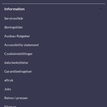
Information
Servicevilkår
åbningstider
Ausbau-Ratgeber
Accessibility statement
Cookieindstillinger
data beskyttelse
Garantibetingelser
aftryk
Jobs
Reimo i pressen
Sitemap