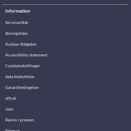
Information
Servicevilkår
åbningstider
Ausbau-Ratgeber
Accessibility statement
Cookieindstillinger
data beskyttelse
Garantibetingelser
aftryk
Jobs
Reimo i pressen
Sitemap