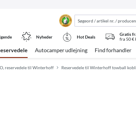
Gratis fr
lgende
Nyheder
Hot Deals
fra 50 €
eservedele
Autocamper udlejning
Find forhandler
O, reservedele til Winterhoff
Reservedele til Winterhoff towball kobl