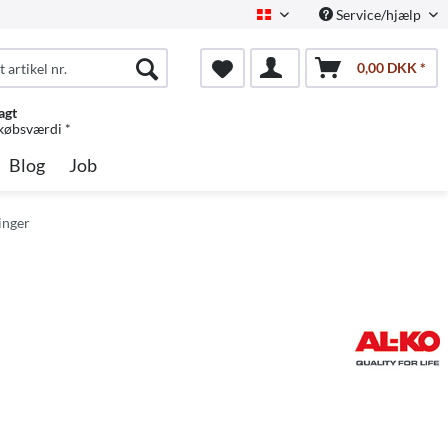
Service/hjælp
Dansk
0,00 DKK *
agt
 købsværdi *
Blog
Job
inger