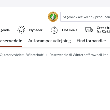
Gratis fr
lgende
Nyheder
Hot Deals
fra 50 €
eservedele
Autocamper udlejning
Find forhandler
O, reservedele til Winterhoff
Reservedele til Winterhoff towball kobl