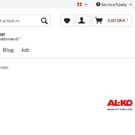
Service/hjælp
Dansk
0,00 DKK *
agt
 købsværdi *
Blog
Job
inger