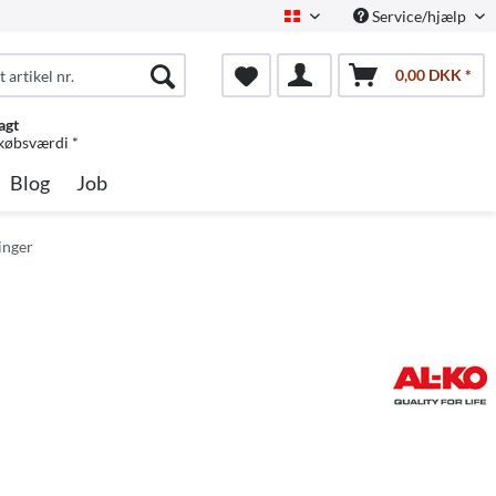
Service/hjælp
Dansk
0,00 DKK *
agt
 købsværdi *
Blog
Job
inger