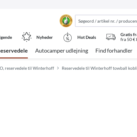
Gratis fr
lgende
Nyheder
Hot Deals
fra 50 €
eservedele
Autocamper udlejning
Find forhandler
O, reservedele til Winterhoff
Reservedele til Winterhoff towball kobl