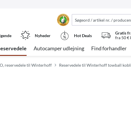
Gratis fr
lgende
Nyheder
Hot Deals
fra 50 €
eservedele
Autocamper udlejning
Find forhandler
O, reservedele til Winterhoff
Reservedele til Winterhoff towball kobl