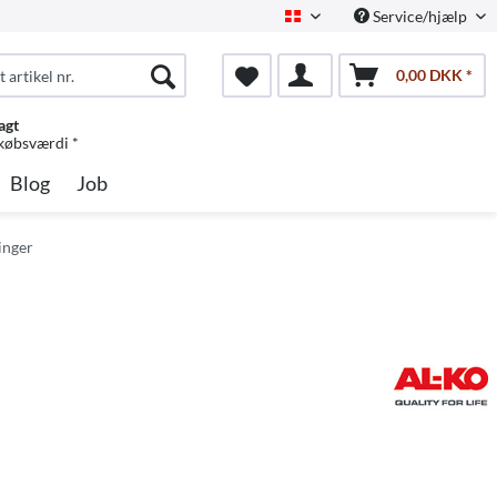
Service/hjælp
Dansk
0,00 DKK *
agt
 købsværdi *
Blog
Job
inger