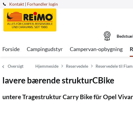
Kontakt
|
Forhandler login
Bedstsæ
Forside
Campingudstyr
Campervan-opbygning
R
Oversigt
Hjemmeside
Reservedele
Reservedele til Fia
lavere bærende strukturCBike
untere Tragestruktur Carry Bike für Opel Viv