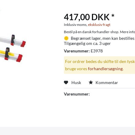
417,00 DKK *
Inklusiv moms,
eksklusiv fragt
Bestil på en dansk forhandler-shop. Mere info
Begrænset lager, men kan bestilles
Tilgængelig om ca. 3 uger
Varenummer:
E3978
For ordrer bedes du skifte til den tys
bruge vores
forhandlersøgning
.
Husk
Kommentar
Varenummer: