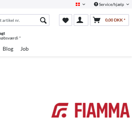
Service/hjælp
Dansk
0,00 DKK *
agt
 købsværdi *
Blog
Job