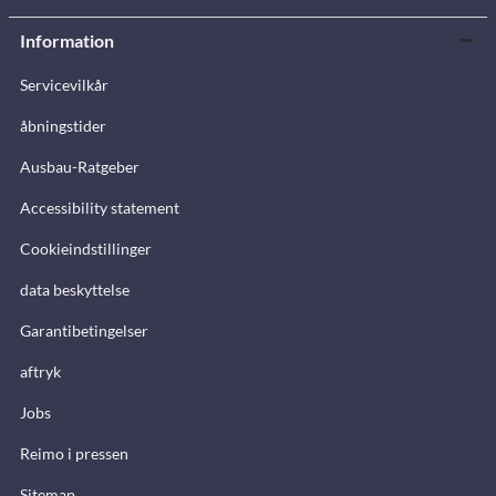
Information
Servicevilkår
åbningstider
Ausbau-Ratgeber
Accessibility statement
Cookieindstillinger
data beskyttelse
Garantibetingelser
aftryk
Jobs
Reimo i pressen
Sitemap