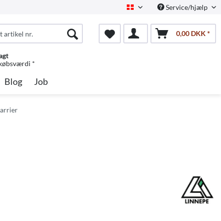
Service/hjælp
Dansk
0,00 DKK *
agt
 købsværdi *
Blog
Job
arrier