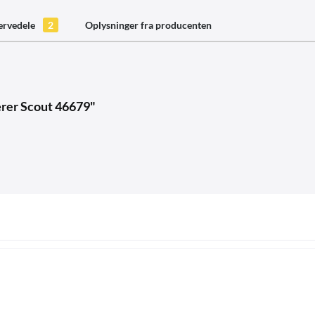
ervedele
2
Oplysninger fra producenten
ærer Scout 46679"