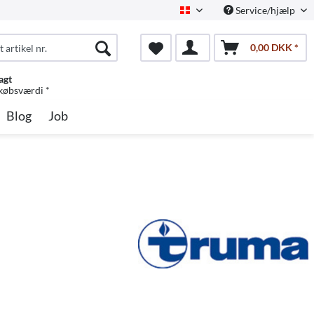
Service/hjælp
Dansk
0,00 DKK *
agt
 købsværdi *
Blog
Job