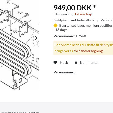
949,00 DKK *
Inklusiv moms,
eksklusiv fragt
Bestil på en dansk forhandler-shop. Mere info
Begrænset lager, men kan bestilles
i 13 dage
Varenummer:
E7568
For ordrer bedes du skifte til den tys
bruge vores
forhandlersøgning
.
Husk
Kommentar
Varenummer:
ysninger fra producenten