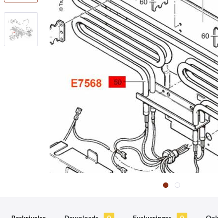
Beskrivelse
Downloads
0
Evalueringer
0
Opl