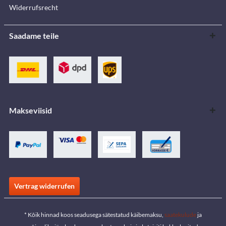
Widerrufsrecht
Saadame teile
Makseviisid
Vertrag widerrufen
* Kõik hinnad koos seadusega sätestatud käibemaksu,
saatekulude
ja