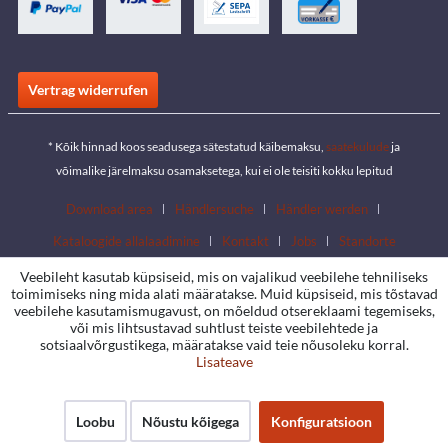
Vertrag widerrufen
* Kõik hinnad koos seadusega sätestatud käibemaksu,
saatekulude
ja
võimalike järelmaksu osamaksetega, kui ei ole teisiti kokku lepitud
Download area
Händlersuche
Händler werden
Kataloogide allalaadimine
Kontakt
Jobs
Standorte
Veebileht kasutab küpsiseid, mis on vajalikud veebilehe tehniliseks
toimimiseks ning mida alati määratakse. Muid küpsiseid, mis tõstavad
veebilehe kasutamismugavust, on mõeldud otsereklaami tegemiseks,
või mis lihtsustavad suhtlust teiste veebilehtede ja
sotsiaalvõrgustikega, määratakse vaid teie nõusoleku korral.
Lisateave
Loobu
Nõustu kõigega
Konfiguratsioon