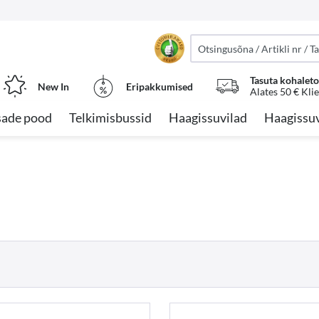
Tasuta kohalet
New In
Eripakkumised
Alates 50 € Kli
sade pood
Telkimisbussid
Haagissuvilad
Haagissuv