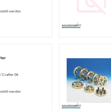
estellt werden
fter
/ Crafter 06
estellt werden