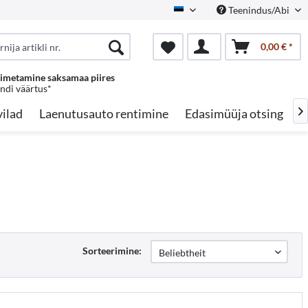
Teenindus/Abi
Estonian
0,00 € *
oimetamine saksamaa piires
endi väärtus*
ilad
Laenutusauto rentimine
Edasimüüja otsing
A

Sorteerimine: