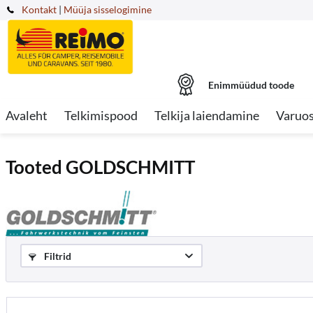
Kontakt
|
Müüja sisselogimine
Enimmüüdud toode
Avaleht
Telkimispood
Telkija laiendamine
Varuo
Tooted GOLDSCHMITT
Filtrid