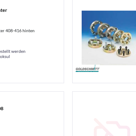
nter
ter 408-416 hinten
estellt werden
ooksul
08