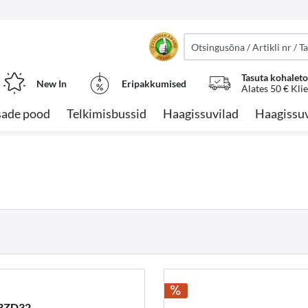
Tasuta kohalet
New In
Eripakkumised
Alates 50 € Kli
sade pood
Telkimisbussid
Haagissuvilad
Haagissuv
 BZD32