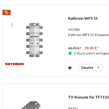
Kathrein WFS 55
491980
Kathrein WFS 55 Einspeis
39,00 € *
43,70 € *
1 Stück sofort verfügbar
Detailid
TV-Konsole für TFT11
49391