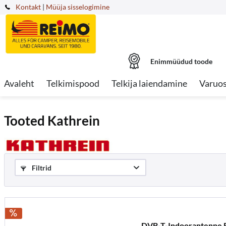
Kontakt
|
Müüja sisselogimine
Enimmüüdud toode
Avaleht
Telkimispood
Telkija laiendamine
Varuo
Tooted Kathrein
Filtrid
DVB-T-Indoorantenne