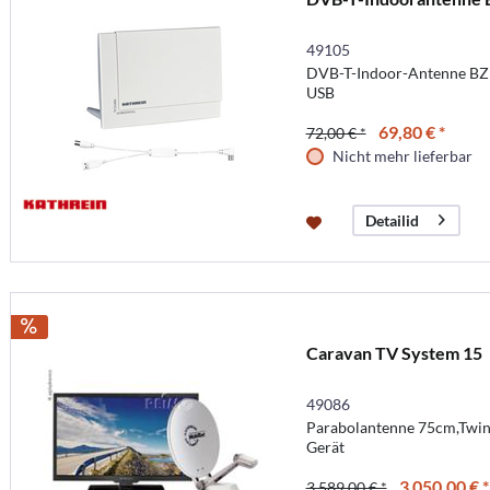
49105
DVB-T-Indoor-Antenne BZ
USB
69,80 € *
72,00 € *
Nicht mehr lieferbar
Detailid
Caravan TV System 15
49086
Parabolantenne 75cm,Twin
Gerät
3 050,00 € *
3 589,00 € *