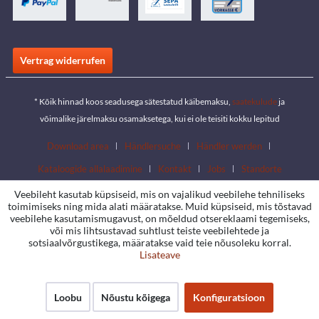
Vertrag widerrufen
* Kõik hinnad koos seadusega sätestatud käibemaksu,
saatekulude
ja
võimalike järelmaksu osamaksetega, kui ei ole teisiti kokku lepitud
Download area
Händlersuche
Händler werden
Kataloogide allalaadimine
Kontakt
Jobs
Standorte
Veebileht kasutab küpsiseid, mis on vajalikud veebilehe tehniliseks
toimimiseks ning mida alati määratakse. Muid küpsiseid, mis tõstavad
veebilehe kasutamismugavust, on mõeldud otsereklaami tegemiseks,
või mis lihtsustavad suhtlust teiste veebilehtede ja
sotsiaalvõrgustikega, määratakse vaid teie nõusoleku korral.
Lisateave
Loobu
Nõustu kõigega
Konfiguratsioon