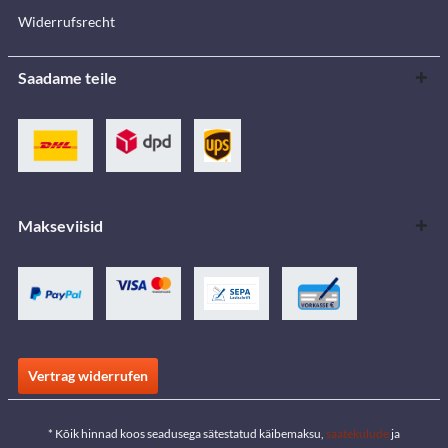
Widerrufsrecht
Saadame teile
Makseviisid
Vertrag widerrufen
* Kõik hinnad koos seadusega sätestatud käibemaksu,
saatekulude
ja