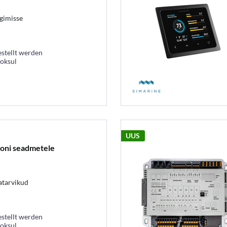
lgimisse
estellt werden
ooksul
UUS
roni seadmetele
atarvikud
estellt werden
ooksul