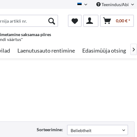
Teenindus/Abi
Estonian
0,00 € *
oimetamine saksamaa piires
endi väärtus*
ilad
Laenutusauto rentimine
Edasimüüja otsing
A

Sorteerimine: