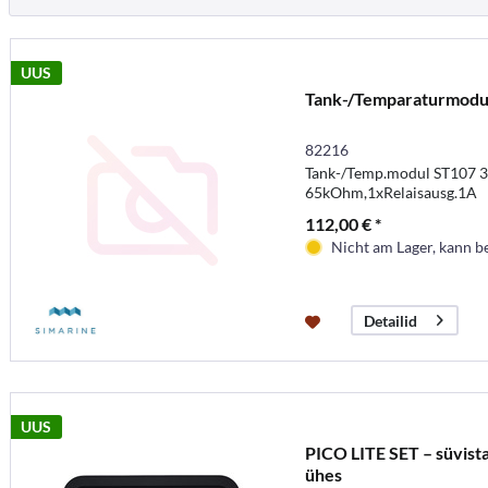
UUS
Tank-/Temparaturmodu
82216
Tank-/Temp.modul ST107 3
65kOhm,1xRelaisausg.1A
112,00 € *
Nicht am Lager, kann b
Detailid
UUS
PICO LITE SET – süvist
ühes