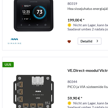
80319
Hea sissejuhatus energiajä
199,00 € *
Nicht am Lager, kann b
Saadaval umbes 2 nädala j
Detailid
UUS
VE.Direct-moodul Vict
80344
PICO ja VIA süsteemide lis
59,90 € *
Nicht am Lager, kann b
Saadaval umbes 2 nädala j