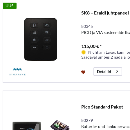
UUS
SK8 – Eraldi juhtpaneel
80345
PICO ja VIA süsteemide lis
115,00 € *
Nicht am Lager, kann b
Saadaval umbes 2 nädala j
Detailid
Pico Standard Paket
80279
Batterie- und Tanküberwa