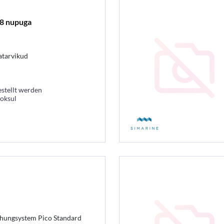
 8 nupuga
atarvikud
estellt werden
ooksul
chungsystem Pico Standard