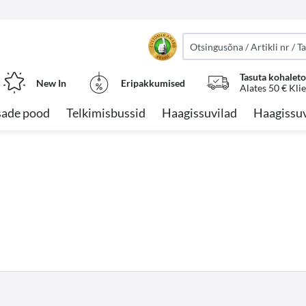
Tasuta kohalet
New In
Eripakkumised
Alates 50 € Kli
sade pood
Telkimisbussid
Haagissuvilad
Haagissuv