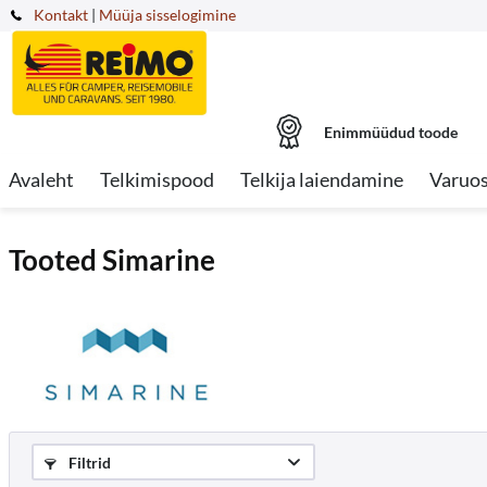
Kontakt
|
Müüja sisselogimine
Enimmüüdud toode
Avaleht
Telkimispood
Telkija laiendamine
Varuo
Tooted Simarine
Filtrid