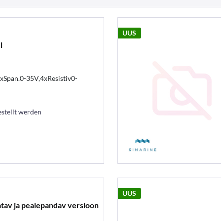
UUS
l
xSpan.0-35V,4xResistiv0-
estellt werden
UUS
atav ja pealepandav versioon