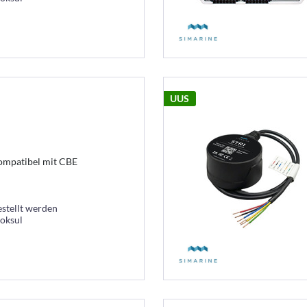
UUS
ompatibel mit CBE
estellt werden
ooksul