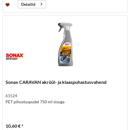
Detailid
Sonax CARAVAN akrüül- ja klaaspuhastusvahend
61524
PET pihustuspudel 750 ml sisuga
10,60 € *