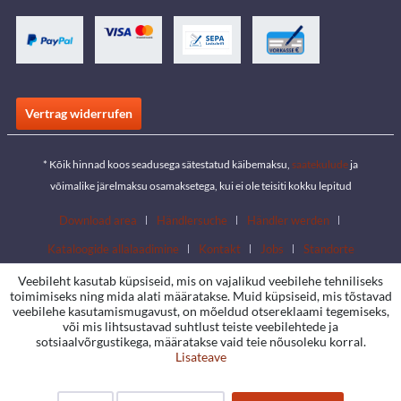
Vertrag widerrufen
* Kõik hinnad koos seadusega sätestatud käibemaksu,
saatekulude
ja
võimalike järelmaksu osamaksetega, kui ei ole teisiti kokku lepitud
Download area
Händlersuche
Händler werden
Kataloogide allalaadimine
Kontakt
Jobs
Standorte
Veebileht kasutab küpsiseid, mis on vajalikud veebilehe tehniliseks
toimimiseks ning mida alati määratakse. Muid küpsiseid, mis tõstavad
veebilehe kasutamismugavust, on mõeldud otsereklaami tegemiseks,
või mis lihtsustavad suhtlust teiste veebilehtede ja
sotsiaalvõrgustikega, määratakse vaid teie nõusoleku korral.
Lisateave