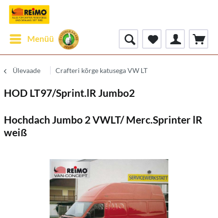
Menüü
Ülevaade
Crafteri kõrge katusega VW LT
HOD LT97/Sprint.lR Jumbo2
Hochdach Jumbo 2 VWLT/ Merc.Sprinter lR
weiß