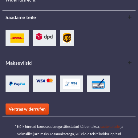
Saadame teile
Makseviisid
Vertrag widerrufen
* Kõik hinnad koos seadusega sätestatud käibemaksu,
saatekulude
ja
võimalike järelmaksu osamaksetega, kui ei ole teisiti kokku lepitud