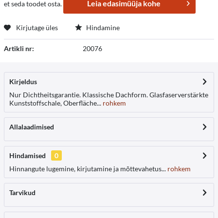
Leia edasimüüja kohe
et seda toodet osta.
Kirjutage üles
Hindamine
Artikli nr:
20076
Kirjeldus
Nur Dichtheitsgarantie. Klassische Dachform. Glasfaserverstärkte
Kunststoffschale, Oberfläche...
rohkem
Allalaadimised
Hindamised
0
Hinnangute lugemine, kirjutamine ja mõttevahetus...
rohkem
Tarvikud