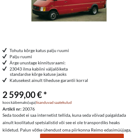
Tohutu kõrge katus palju ruumi
Palju ruumi
Ärge unustage kinnitusraami:
23043 ilma kabiini väljalõiketa
standardse kõrge katuse jaoks
Katusekest ainult tiheduse garantii korral
2 599,00 € *
koos käibemaks(uga)
lisanduvad saatekulud
Artikli nr:
20076
Seda toodet ei saa internetist tellida, kuna seda võivad paigaldada
ainult koolitatud spetsialistid või see ei ole transpordiks heaks
kiidetud. Palun võtke ühendust oma piirkonna Reimo edasimüüjaga,