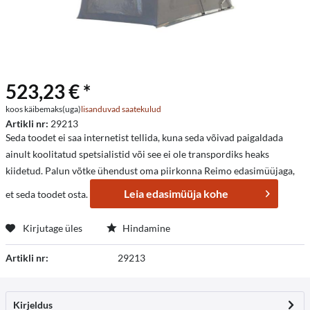
523,23 € *
koos käibemaks(uga)
lisanduvad saatekulud
Artikli nr:
29213
Seda toodet ei saa internetist tellida, kuna seda võivad paigaldada
ainult koolitatud spetsialistid või see ei ole transpordiks heaks
kiidetud. Palun võtke ühendust oma piirkonna Reimo edasimüüjaga,
Leia edasimüüja kohe
et seda toodet osta.
Kirjutage üles
Hindamine
Artikli nr:
29213
Kirjeldus