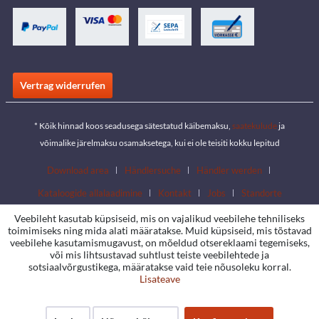
Vertrag widerrufen
* Kõik hinnad koos seadusega sätestatud käibemaksu,
saatekulude
ja
võimalike järelmaksu osamaksetega, kui ei ole teisiti kokku lepitud
Download area
Händlersuche
Händler werden
Kataloogide allalaadimine
Kontakt
Jobs
Standorte
Veebileht kasutab küpsiseid, mis on vajalikud veebilehe tehniliseks
toimimiseks ning mida alati määratakse. Muid küpsiseid, mis tõstavad
veebilehe kasutamismugavust, on mõeldud otsereklaami tegemiseks,
või mis lihtsustavad suhtlust teiste veebilehtede ja
sotsiaalvõrgustikega, määratakse vaid teie nõusoleku korral.
Lisateave