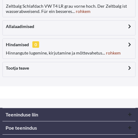
Zeltbalg Schlafdach VW T4 LR grau vorne hoch. Der Zeltbalg ist
wasserabweisend. Für ein besseres...
rohkem
Allalaadimised
Hindamised
0
Hinnangute lugemine, kirjutamine ja mõttevahetus...
rohkem
Tootja teave
Teeninduse liin
Poe teenindus