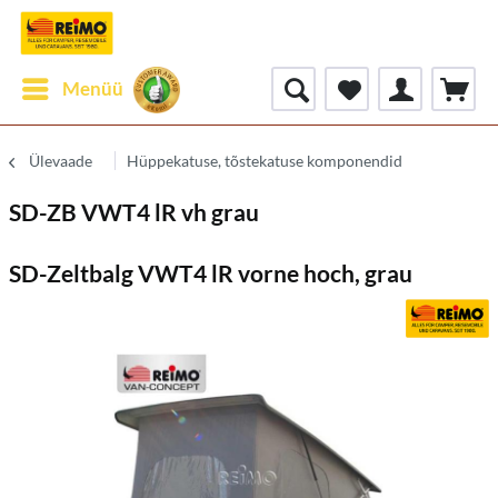
Menüü
Ülevaade
Hüppekatuse, tõstekatuse komponendid
SD-ZB VWT4 lR vh grau
SD-Zeltbalg VWT4 lR vorne hoch, grau