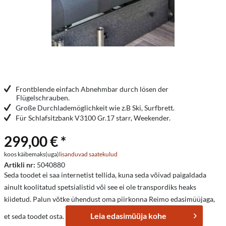
Frontblende einfach Abnehmbar durch lösen der
Flügelschrauben.
Große Durchlademöglichkeit wie z.B Ski, Surfbrett.
Für Schlafsitzbank V3100 Gr.17 starr, Weekender.
299,00 € *
koos käibemaks(uga)
lisanduvad saatekulud
Artikli nr:
5040880
Seda toodet ei saa internetist tellida, kuna seda võivad paigaldada
ainult koolitatud spetsialistid või see ei ole transpordiks heaks
kiidetud. Palun võtke ühendust oma piirkonna Reimo edasimüüjaga,
Leia edasimüüja kohe
et seda toodet osta.