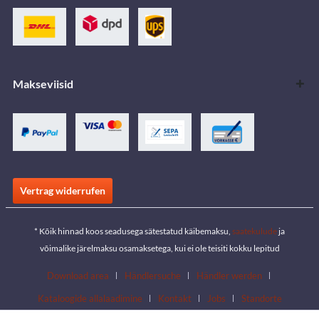
Makseviisid
Vertrag widerrufen
* Kõik hinnad koos seadusega sätestatud käibemaksu,
saatekulude
ja
võimalike järelmaksu osamaksetega, kui ei ole teisiti kokku lepitud
Download area
Händlersuche
Händler werden
Kataloogide allalaadimine
Kontakt
Jobs
Standorte