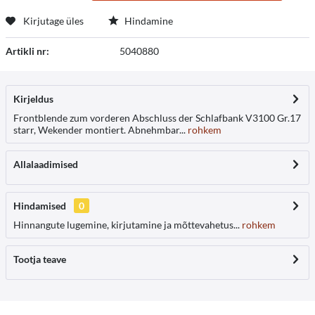
Kirjutage üles
Hindamine
Artikli nr:
5040880
Kirjeldus
Frontblende zum vorderen Abschluss der Schlafbank V3100 Gr.17
starr, Wekender montiert. Abnehmbar...
rohkem
Allalaadimised
Hindamised
0
Hinnangute lugemine, kirjutamine ja mõttevahetus...
rohkem
Tootja teave