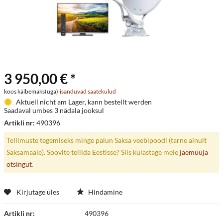
3 950,00 € *
koos käibemaks(uga)
lisanduvad saatekulud
Aktuell nicht am Lager, kann bestellt werden
Saadaval umbes 3 nädala jooksul
Artikli nr:
490396
Tellimuste tegemiseks minge palun Saksa veebipoodi (tarne ainult
Saksamaale). Soovite tellida Eestisse? Siis külastage meie
jaemüüja
otsingut
.
Kirjutage üles
Hindamine
Artikli nr:
490396