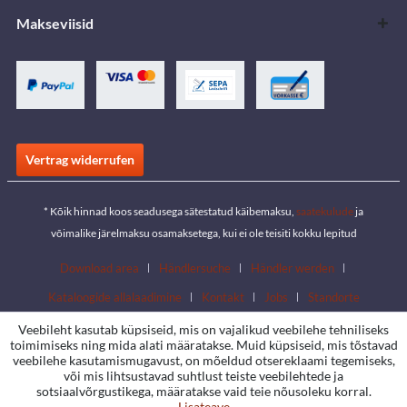
Makseviisid
Vertrag widerrufen
* Kõik hinnad koos seadusega sätestatud käibemaksu,
saatekulude
ja
võimalike järelmaksu osamaksetega, kui ei ole teisiti kokku lepitud
Download area
Händlersuche
Händler werden
Kataloogide allalaadimine
Kontakt
Jobs
Standorte
Veebileht kasutab küpsiseid, mis on vajalikud veebilehe tehniliseks
toimimiseks ning mida alati määratakse. Muid küpsiseid, mis tõstavad
veebilehe kasutamismugavust, on mõeldud otsereklaami tegemiseks,
või mis lihtsustavad suhtlust teiste veebilehtede ja
sotsiaalvõrgustikega, määratakse vaid teie nõusoleku korral.
Lisateave