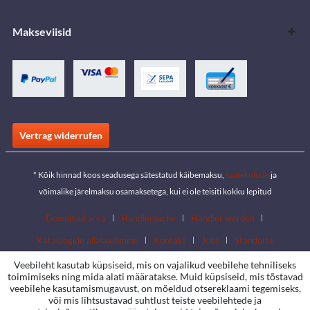
Makseviisid
Vertrag widerrufen
* Kõik hinnad koos seadusega sätestatud käibemaksu,
saatekulude
ja
võimalike järelmaksu osamaksetega, kui ei ole teisiti kokku lepitud
Download area
Händlersuche
Händler werden
Kataloogide allalaadimine
Kontakt
Jobs
Standorte
Veebileht kasutab küpsiseid, mis on vajalikud veebilehe tehniliseks
toimimiseks ning mida alati määratakse. Muid küpsiseid, mis tõstavad
veebilehe kasutamismugavust, on mõeldud otsereklaami tegemiseks,
või mis lihtsustavad suhtlust teiste veebilehtede ja