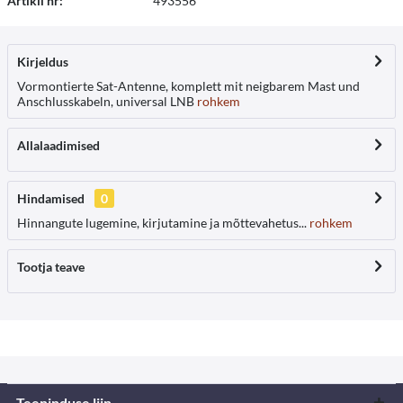
Artikli nr:
493556
Kirjeldus
Vormontierte Sat-Antenne, komplett mit neigbarem Mast und
Anschlusskabeln, universal LNB
rohkem
Allalaadimised
Hindamised
0
Hinnangute lugemine, kirjutamine ja mõttevahetus...
rohkem
Tootja teave
Teeninduse liin