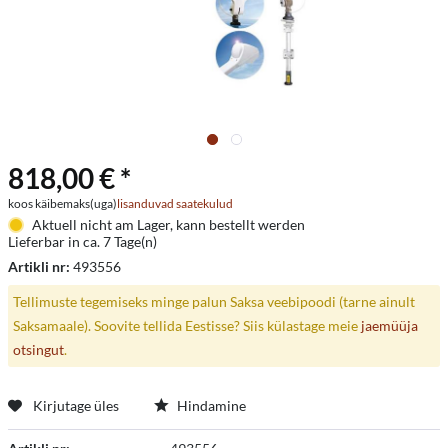
818,00 € *
koos käibemaks(uga)
lisanduvad saatekulud
Aktuell nicht am Lager, kann bestellt werden
Lieferbar in ca. 7 Tage(n)
Artikli nr:
493556
Tellimuste tegemiseks minge palun Saksa veebipoodi (tarne ainult
Saksamaale). Soovite tellida Eestisse? Siis külastage meie
jaemüüja
otsingut
.
Kirjutage üles
Hindamine