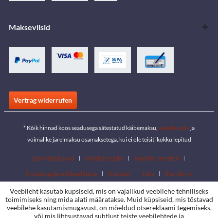
Makseviisid
Vertrag widerrufen
* Kõik hinnad koos seadusega sätestatud käibemaksu,
saatekulude
ja
võimalike järelmaksu osamaksetega, kui ei ole teisiti kokku lepitud
Download area
Händlersuche
Händler werden
Kataloogide allalaadimine
Kontakt
Jobs
Standorte
Veebileht kasutab küpsiseid, mis on vajalikud veebilehe tehniliseks
toimimiseks ning mida alati määratakse. Muid küpsiseid, mis tõstavad
veebilehe kasutamismugavust, on mõeldud otsereklaami tegemiseks,
või mis lihtsustavad suhtlust teiste veebilehtede ja