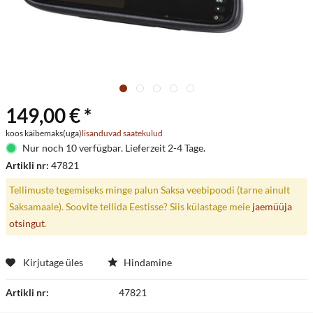
149,00 € *
koos käibemaks(uga)
lisanduvad saatekulud
Nur noch 10 verfügbar. Lieferzeit 2-4 Tage.
Artikli nr:
47821
Tellimuste tegemiseks minge palun Saksa veebipoodi (tarne ainult
Saksamaale). Soovite tellida Eestisse? Siis külastage meie
jaemüüja
otsingut
.
Kirjutage üles
Hindamine
Artikli nr:
47821