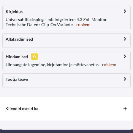
Kirjeldus
Universal-Rückspiegel mit intgriertem 4.3 Zoll Monito r.
Technische Daten : Clip-On Variante...
rohkem
Allalaadimised
Hindamised
0
Hinnangute lugemine, kirjutamine ja mõttevahetus...
rohkem
Tootja teave
Kliendid ostsid ka