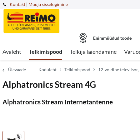
Kontakt
|
Müüja sisselogimine
Enimmüüdud toode
Avaleht
Telkimispood
Telkija laiendamine
Varuo
Ülevaade
Koduleht
Telkimispood
12-voldine televiisor
Alphatronics Stream 4G
Alphatronics Stream Internetantenne