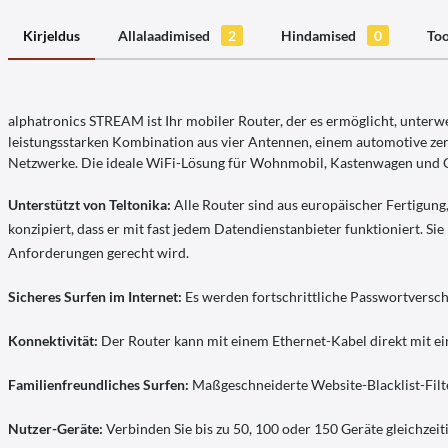
Kirjeldus
Allalaadimised
2
Hindamised
0
Too
alphatronics STREAM ist Ihr mobiler Router, der es ermöglicht, unterweg
leistungsstarken Kombination aus vier Antennen, einem automotive zer
Netzwerke. Die ideale WiFi-Lösung für Wohnmobil, Kastenwagen und 
Unterstützt von Teltonika:
Alle Router sind aus europäischer Fertigung
konzipiert, dass er mit fast jedem Datendienstanbieter funktioniert. S
Anforderungen gerecht wird.
Sicheres Surfen im Internet:
Es werden fortschrittliche Passwortversc
Konnektivität:
Der Router kann mit einem Ethernet-Kabel direkt mit e
Familienfreundliches Surfen:
Maßgeschneiderte Website-Blacklist-Filt
Nutzer-Geräte:
Verbinden Sie bis zu 50, 100 oder 150 Geräte gleichzei