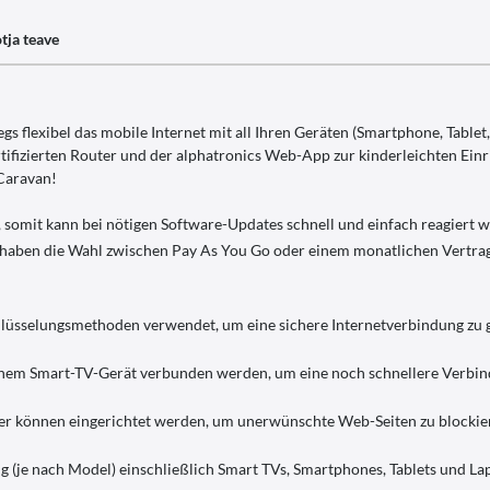
tja teave
s flexibel das mobile Internet mit all Ihren Geräten (Smartphone, Tablet,
tifizierten Router und der alphatronics Web-App zur kinderleichten Ein
Caravan!
, somit kann bei nötigen Software-Updates schnell und einfach reagiert 
ie haben die Wahl zwischen Pay As You Go oder einem monatlichen Vertrag
hlüsselungsmethoden verwendet, um eine sichere Internetverbindung zu 
inem Smart-TV-Gerät verbunden werden, um eine noch schnellere Verbin
er können eingerichtet werden, um unerwünschte Web-Seiten zu blockie
tig (je nach Model) einschließlich Smart TVs, Smartphones, Tablets und L