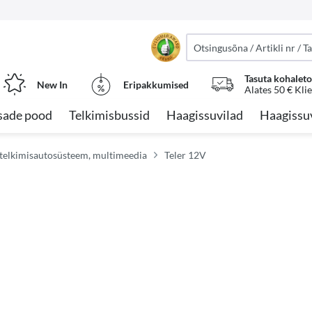
Tasuta kohalet
New In
Eripakkumised
Alates 50 € Kli
sade pood
Telkimisbussid
Haagissuvilad
Haagissu
, telkimisautosüsteem, multimeedia
Teler 12V