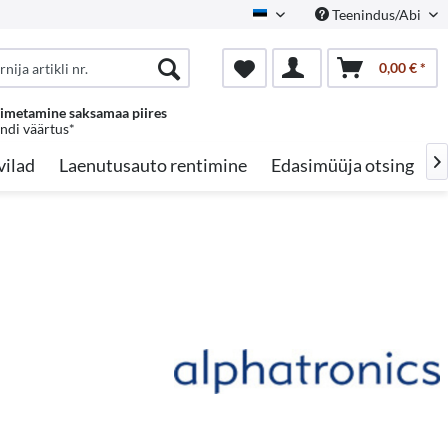
Teenindus/Abi
Estonian
0,00 € *
oimetamine saksamaa piires
endi väärtus*
vilad
Laenutusauto rentimine
Edasimüüja otsing
A
