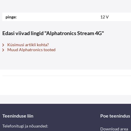
pinge:
12 V
Edasi viivad lingid "Alphatronics Stream 4G"
Küsimusi artikli kohta?
Muud Alphatronics tooted
Teeninduse liin
Poe teenindus
Telefonitugi ja nõuanded:
Download area