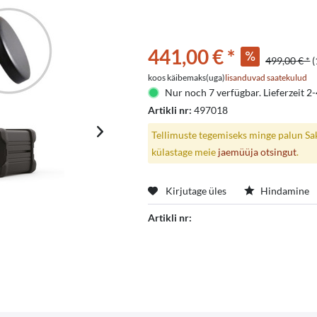
441,00 € *
499,00 € *
(
koos käibemaks(uga)
lisanduvad saatekulud
Nur noch 7 verfügbar. Lieferzeit 2-
Artikli nr:
497018
Tellimuste tegemiseks minge palun Saks
külastage meie
jaemüüja otsingut
.
Kirjutage üles
Hindamine
Artikli nr: