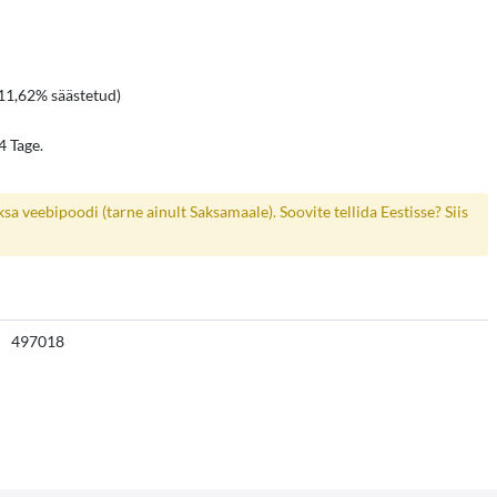
11,62% säästetud)
4 Tage.
a veebipoodi (tarne ainult Saksamaale). Soovite tellida Eestisse? Siis
497018