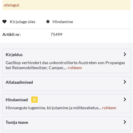
otsingut
.
Kirjutage üles
Hindamine
Artikli nr:
75499
Kirjeldus
GasStop verhindert das unkontrollierte Austreten von Propangas
bei Reisemobilbesitzer, Camper,...
rohkem
Allalaadimised
Hindamised
0
Hinnangute lugemine, kirjutamine ja mõttevahetus...
rohkem
Tootja teave