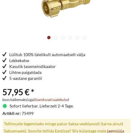
Lülitub 100% täielikult automaatselt välja
Lekkekatse
Kasulik tasemeindikaator
Lihtne paigaldada
5-aastane garantii
57,95 € *
koos käibemaks(uga)
lisanduvad saatekulud
Sofort lieferbar. Lieferzeit 2-4 Tage.
Artikli nr:
75499
Tellimuste tegemiseks minge palun Saksa veebipoodi (tarne ainult
Saksamaale). Soovite tellida Eestisse? Siis külastage meie
jaemüüja