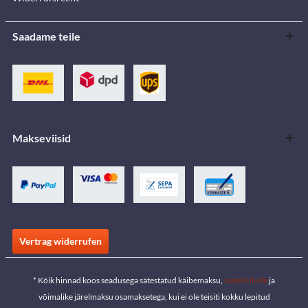
Saadame teile
Makseviisid
Vertrag widerrufen
* Kõik hinnad koos seadusega sätestatud käibemaksu,
saatekulude
ja
võimalike järelmaksu osamaksetega, kui ei ole teisiti kokku lepitud