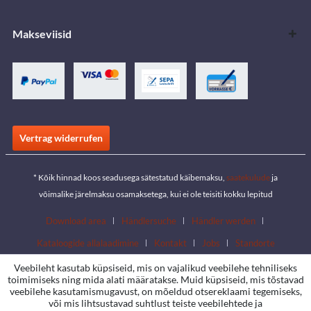
Makseviisid
Vertrag widerrufen
* Kõik hinnad koos seadusega sätestatud käibemaksu,
saatekulude
ja
võimalike järelmaksu osamaksetega, kui ei ole teisiti kokku lepitud
Download area
Händlersuche
Händler werden
Kataloogide allalaadimine
Kontakt
Jobs
Standorte
Veebileht kasutab küpsiseid, mis on vajalikud veebilehe tehniliseks
toimimiseks ning mida alati määratakse. Muid küpsiseid, mis tõstavad
veebilehe kasutamismugavust, on mõeldud otsereklaami tegemiseks,
või mis lihtsustavad suhtlust teiste veebilehtede ja