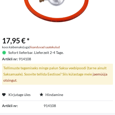
17,95 € *
koos käibemaks(uga)
lisanduvad saatekulud
Sofort lieferbar. Lieferzeit 2-4 Tage.
Artikli nr:
914108
Tellimuste tegemiseks minge palun Saksa veebipoodi (tarne ainult
Saksamaale). Soovite tellida Eestisse? Siis külastage meie
jaemüüja
otsingut
.
Kirjutage üles
Hindamine
Artikli nr:
914108