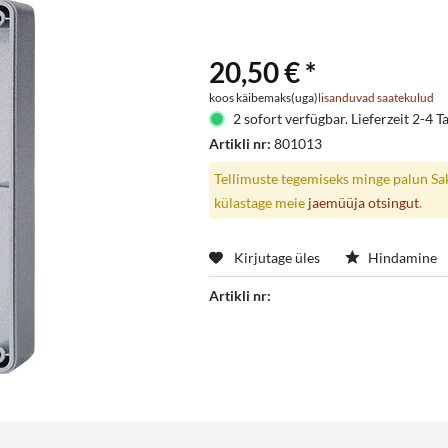
20,50 € *
koos käibemaks(uga)
lisanduvad saatekulud
2 sofort verfügbar. Lieferzeit 2-4 T
Artikli nr:
801013
Tellimuste tegemiseks minge palun Saks
külastage meie
jaemüüja otsingut
.
Kirjutage üles
Hindamine
Artikli nr: