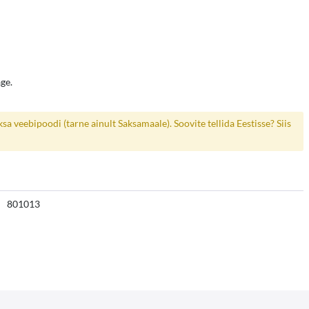
age.
a veebipoodi (tarne ainult Saksamaale). Soovite tellida Eestisse? Siis
801013