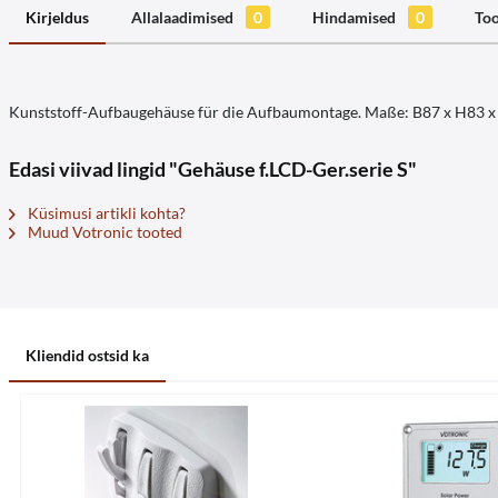
Kirjeldus
Allalaadimised
0
Hindamised
0
Too
Kunststoff-Aufbaugehäuse für die Aufbaumontage. Maße: B87 x H83 x 
Edasi viivad lingid "Gehäuse f.LCD-Ger.serie S"
Küsimusi artikli kohta?
Muud Votronic tooted
Kliendid ostsid ka