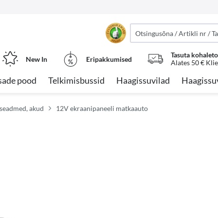
Tasuta kohalet
New In
Eripakkumised
Alates 50 € Kli
sade pood
Telkimisbussid
Haagissuvilad
Haagissu
riseadmed, akud
12V ekraanipaneeli matkaauto