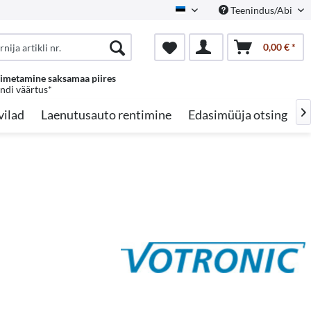
Teenindus/Abi
Estonian
0,00 € *
oimetamine saksamaa piires
endi väärtus*
vilad
Laenutusauto rentimine
Edasimüüja otsing
A
