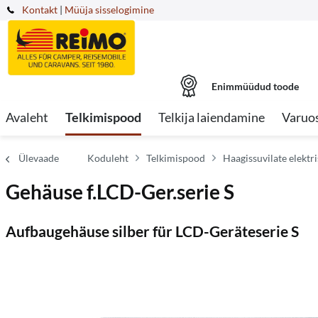
Kontakt
|
Müüja sisselogimine
Enimmüüdud toode
Avaleht
Telkimispood
Telkija laiendamine
Varuo
Ülevaade
Koduleht
Telkimispood
Haagissuvilate elekt
Gehäuse f.LCD-Ger.serie S
Aufbaugehäuse silber für LCD-Geräteserie S